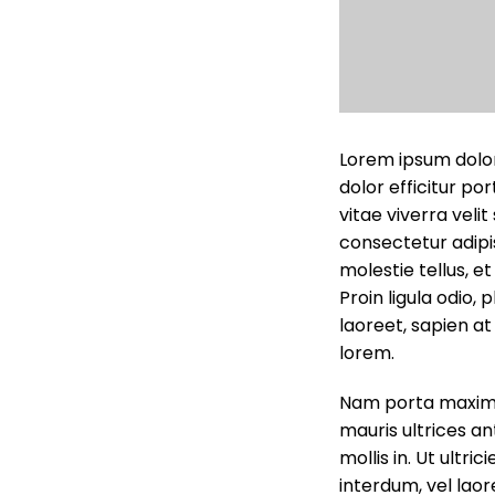
Lorem ipsum dolor
dolor efficitur por
vitae viverra velit
consectetur adipis
molestie tellus, et
Proin ligula odio,
laoreet, sapien at
lorem.
Nam porta maximus
mauris ultrices an
mollis in. Ut ultri
interdum, vel lao