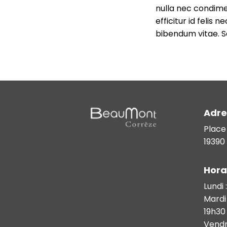
nulla nec condimen
efficitur id felis 
bibendum vitae. Se
Adre
Place 
19390
Hora
Lundi 
Mardi 
19h30
Vendre