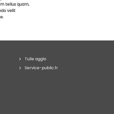
am tellus quam,
odo velit
e.
Tulle agglo
Service-public.fr