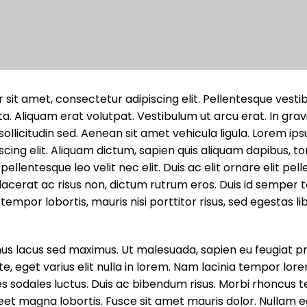
 sit amet, consectetur adipiscing elit. Pellentesque vest
ta. Aliquam erat volutpat. Vestibulum ut arcu erat. In gravid
 sollicitudin sed. Aenean sit amet vehicula ligula. Lorem ip
cing elit. Aliquam dictum, sapien quis aliquam dapibus, to
 pellentesque leo velit nec elit. Duis ac elit ornare elit pe
 placerat ac risus non, dictum rutrum eros. Duis id semper t
 tempor lobortis, mauris nisi porttitor risus, sed egestas li
 lacus sed maximus. Ut malesuada, sapien eu feugiat pr
te, eget varius elit nulla in lorem. Nam lacinia tempor lo
cies sodales luctus. Duis ac bibendum risus. Morbi rhoncus t
reet magna lobortis. Fusce sit amet mauris dolor. Nullam e