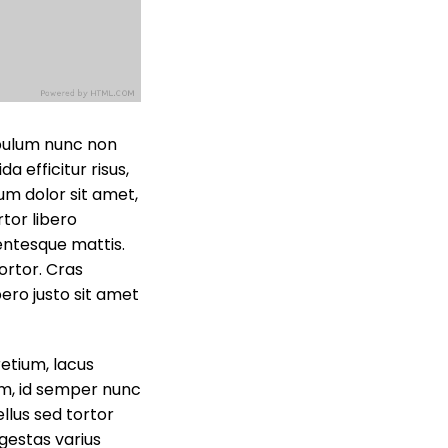
ibulum nunc non
a efficitur risus,
sum dolor sit amet,
rtor libero
llentesque mattis.
ortor. Cras
bero justo sit amet
etium, lacus
rem, id semper nunc
ellus sed tortor
gestas varius