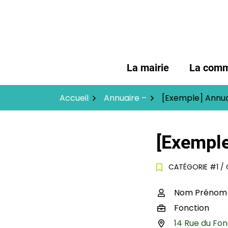
Gestion des traceurs
Aller
au
contenu
La mairie
La com
Accueil
Annuaire –
[Exemple] Annua
[Exemple
CATÉGORIE #1
/
Nom Prénom
Infos utiles
Fonction
14 Rue du Fon