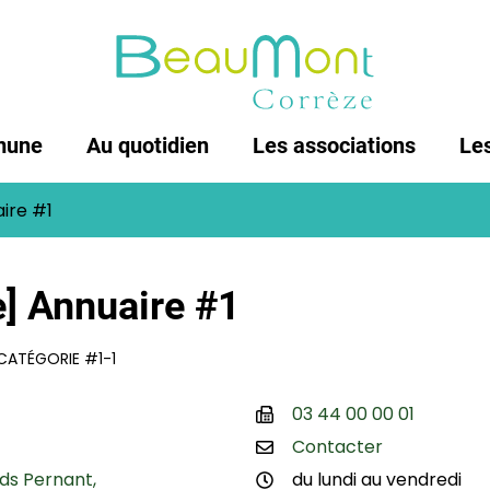
mune
Au quotidien
Les associations
Les
ire #1
] Annuaire #1
CATÉGORIE #1-1
03 44 00 00 01
Contacter
ds Pernant,
du lundi au vendredi