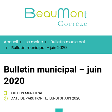
Gestion des traceurs
Aller
au
contenu
Accueil
La mairie
Bulletin municipal
Bulletin municipal – juin 2020
Bulletin municipal – juin
2020
BULLETIN MUNICIPAL
DATE DE PARUTION : LE
LUNDI 01 JUIN 2020